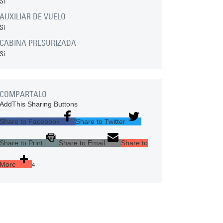
Sí
AUXILIAR DE VUELO
Sí
CABINA PRESURIZADA
Sí
COMPARTALO
AddThis Sharing Buttons
Share to Facebook
Share to Twitter
Share to Print
Share to Email
Share to
More
4