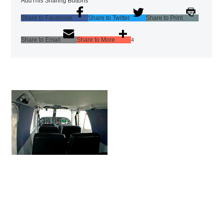
AddThis Sharing Buttons
Share to Facebook
Share to Twitter
Share to Print
Share to Email
Share to More
4