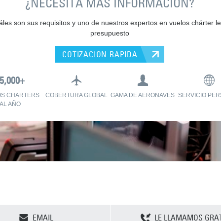
¿NECESITA MÁS INFORMACIÓN?
les son sus requisitos y uno de nuestros expertos en vuelos chárter le
presupuesto
COTIZACION RAPIDA
OS CHARTERS
COBERTURA GLOBAL
GAMA DE AERONAVES
SERVICIO PE
AL AÑO
CLEAR SELECTION
EMAIL
LE LLAMAMOS GRAT