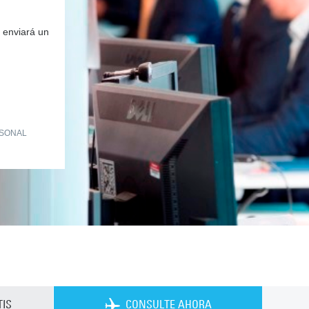
 enviará un
RSONAL
IS
CONSULTE AHORA
Private Charter App