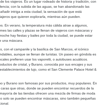
e los viajeros. Es un lugar rodeado de historia y tradición, con
encia; con la subida de las aguas, se han abandonado las
añadir intriga a esta ciudad, la sensación de que está
iajeros que quieren explorarla, mientras aún pueden.
s. En verano, la temperatura más cálida atrae a algunos,
mes las calles y plazas se llenan de viajeros con máscaras y
 noche hay fiestas y bailes por toda la ciudad, se puede estar
de una máscara.
con el campanile y la basílica de San Marcos, el icónico
ndables, aunque se llenan de turistas. Un paseo en góndola es
cales prefieren usar los vaporetti, o autobuses acuáticos.
oductos de cristal, y Burano, conocida por sus encajes y sus
n establecimientos de lujo, como el San Clemente Palace Hotel &
rano y Burano son famosas por sus productos, muy populares. En
 caras que otras, donde se pueden encontrar recuerdos de la
a mayoría de las tiendas ofrecen una mezcla de firmas de moda
. No solo se pueden encontrar máscaras, sino también pequeñas
cional.