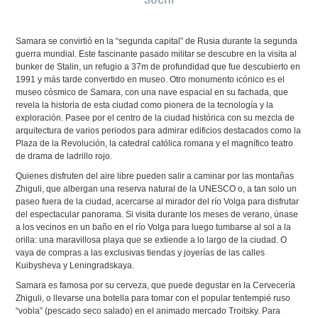
Samara se convirtió en la “segunda capital” de Rusia durante la segunda
guerra mundial. Este fascinante pasado militar se descubre en la visita al
bunker de Stalin, un refugio a 37m de profundidad que fue descubierto en
1991 y más tarde convertido en museo. Otro monumento icónico es el
museo cósmico de Samara, con una nave espacial en su fachada, que
revela la historia de esta ciudad como pionera de la tecnología y la
exploración. Pasee por el centro de la ciudad histórica con su mezcla de
arquitectura de varios periodos para admirar edificios destacados como la
Plaza de la Revolución, la catedral católica romana y el magnífico teatro
de drama de ladrillo rojo.
Quienes disfruten del aire libre pueden salir a caminar por las montañas
Zhiguli, que albergan una reserva natural de la UNESCO o, a tan solo un
paseo fuera de la ciudad, acercarse al mirador del río Volga para disfrutar
del espectacular panorama. Si visita durante los meses de verano, únase
a los vecinos en un baño en el río Volga para luego tumbarse al sol a la
orilla: una maravillosa playa que se extiende a lo largo de la ciudad. O
vaya de compras a las exclusivas tiendas y joyerías de las calles
Kuibysheva y Leningradskaya.
Samara es famosa por su cerveza, que puede degustar en la Cervecería
Zhiguli, o llevarse una botella para tomar con el popular tentempié ruso
“vobla” (pescado seco salado) en el animado mercado Troitsky. Para