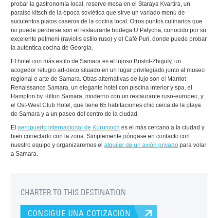
probar la gastronomía local, reserve mesa en el Staraya Kvartira, un
paraíso kitsch de la época soviética que sirve un variado menú de
suculentos platos caseros de la cocina local. Otros puntos culinarios que
no puede perderse son el restaurante bodega U Palycha, conocido por su
excelente pelmeni (raviolis estilo ruso) y el Café Puri, donde puede probar
la auténtica cocina de Georgia.
El hotel con más estilo de Samara es el lujoso Bristol-Zhiguly, un
acogedor refugio art-deco situado en un lugar privilegiado junto al museo
regional e arte de Samara. Otras alternativas de lujo son el Marriot
Renaissance Samara, un elegante hotel con piscina interior y spa, el
Hampton by Hilton Samara, moderno con un restaurante ruso-europeo, y
el Ost-West Club Hotel, que tiene 65 habitaciones chic cerca de la playa
de Samara y a un paseo del centro de la ciudad.
El
aeropuerto internacional de Kurumoch
es el más cercano a la ciudad y
bien conectado con la zona. Simplemente póngase en contacto con
nuestro equipo y organizaremos el
alquiler de un avión privado
para volar
a Samara.
CHARTER TO THIS DESTINATION
CONSIGUE UNA COTIZACIÓN