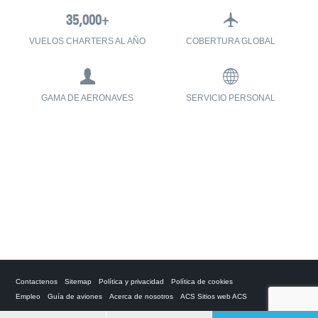
VUELOS CHARTERS AL AÑO
COBERTURA GLOBAL
GAMA DE AERONAVES
SERVICIO PERSONAL
Contactenos
Sitemap
Política y privacidad
Política de cookies
Empleo
Guía de aviones
Acerca de nosotros
ACS Sitios web ACS