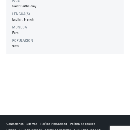
PAIS
Saint Barthelemy
LENGUA(S)
English, French
MONEDA
Euro
POPULACION
9,035
Contactenos
Sitemap
Política y privacidad
Política de cookies
Empleo
Guía de aviones
Acerca de nosotros
ACS Sitios web ACS