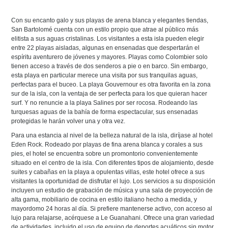
Con su encanto galo y sus playas de arena blanca y elegantes tiendas,
San Bartolomé cuenta con un estilo propio que atrae al público más
elitista a sus aguas cristalinas. Los visitantes a esta isla pueden elegir
entre 22 playas aisladas, algunas en ensenadas que despertarán el
espíritu aventurero de jóvenes y mayores. Playas como Colombier solo
tienen acceso a través de dos senderos a pie o en barco. Sin embargo,
esta playa en particular merece una visita por sus tranquilas aguas,
perfectas para el buceo. La playa Gouvernour es otra favorita en la zona
sur de la isla, con la ventaja de ser perfecta para los que quieran hacer
surf. Y no renuncie a la playa Salines por ser rocosa. Rodeando las
turquesas aguas de la bahía de forma espectacular, sus ensenadas
protegidas le harán volver una y otra vez.
Para una estancia al nivel de la belleza natural de la isla, diríjase al hotel
Eden Rock. Rodeado por playas de fina arena blanca y corales a sus
pies, el hotel se encuentra sobre un promontorio convenientemente
situado en el centro de la isla. Con diferentes tipos de alojamiento, desde
suites y cabañas en la playa a opulentas villas, este hotel ofrece a sus
visitantes la oportunidad de disfrutar el lujo. Los servicios a su disposición
incluyen un estudio de grabación de música y una sala de proyección de
alta gama, mobiliario de cocina en estilo italiano hecho a medida, y
mayordomo 24 horas al día. Si prefiere mantenerse activo, con acceso al
lujo para relajarse, acérquese a Le Guanahani. Ofrece una gran variedad
de actividades, incluido el uso de equipo de deportes acuáticos sin motor,