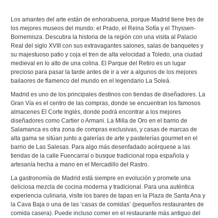
Los amantes del arte están de enhorabuena, porque Madrid tiene tres de
los mejores museos del mundo: el Prado, el Reina Sofía y el Thyssen-
Bornemisza. Descubra la historia de la región con una visita al Palacio
Real del siglo XVIII con sus extravagantes salones, salas de banquetes y
su majestuoso patio y coja el tren de alta velocidad a Toledo, una ciudad
medieval en lo alto de una colina. El Parque del Retiro es un lugar
precioso para pasar la tarde antes de ir a ver a algunos de los mejores
bailaores de flamenco del mundo en el legendario La Soleá.
Madrid es uno de los principales destinos con tiendas de diseñadores. La
Gran Vía es el centro de las compras, donde se encuentran los famosos
almacenes El Corte Inglés, donde podrá encontrar a los mejores
diseñadores como Cartier o Armani. La Milla de Oro en el barrio de
Salamanca es otra zona de compras exclusivas, y casas de marcas de
alta gama se sitúan junto a galerías de arte y pastelerías gourmet en el
barrio de Las Salesas. Para algo más desenfadado acérquese a las
tiendas de la calle Fuencarral o busque tradicional ropa española y
artesanía hecha a mano en el Mercadillo del Rastro.
La gastronomía de Madrid está siempre en evolución y promete una
deliciosa mezcla de cocina moderna y tradicional. Para una auténtica
experiencia culinaria, visite los bares de tapas en la Plaza de Santa Ana y
la Cava Baja o una de las ‘casas de comidas’ (pequeños restaurantes de
comida casera). Puede incluso comer en el restaurante más antiguo del