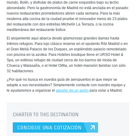
mundo, Botín, y disfrutar de platos de carne exquisitos bajo su techo
abovedado. Pero la gastronomía de Madrid no está anclada en el pasado:
nuevos restaurantes prometedores abren cada semana. Para la más
moderna alta cocina de la ciudad pruebe el innovador menú de 23 platos
del restaurante con dos estrellas Michelín La Terraza, o la cocina
mediterránea del restaurante Índice.
El alojamiento aquí abarca desde glamurosas grandes damas hasta
íntimos refugios. Para lujo clásico reserve en el opulento Ritz Madrid o en
el Gran Meliá Palacio de los Duques, un espléndido palacio remodelado
con piscina en la azotea. Para Hoteles boutique tiene el URSO Hotel &
Spa, un estiloso refugio de ciudad cerca de los barrios de moda de
Chueca y Malasaña, o el Hotel Orfila, un hotel-mansión familiar con sólo
32 habitaciones.
¿Por qué no busca en nuestra guía de aeropuertos el que mejor se
adapte a sus necesidades? Simplemente contacte con nuestro equipo y
le ayudaremos a organizar el
alquiler de un avión
para volar a Madrid.
CHARTER TO THIS DESTINATION
CONSIGUE UNA COTIZACIÓN